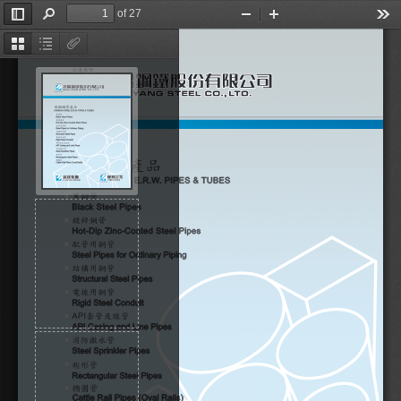
of 27
切
尋
縮
放
工
換
找
小
大
具
側
縮
文
附
邊
圖
件
件
欄
大
綱