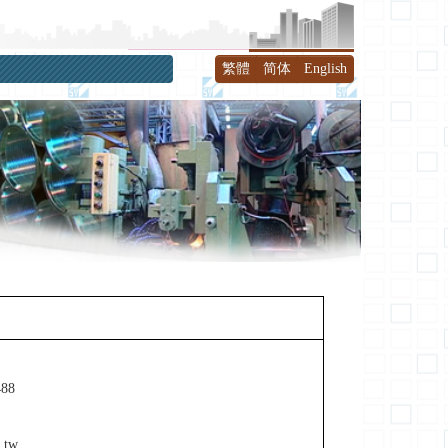
繁體
简体
English
88
.tw