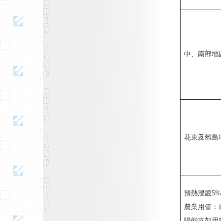
中、南部地
花東及離島
預熱浸鍍5
農業用管：
陽能支架用