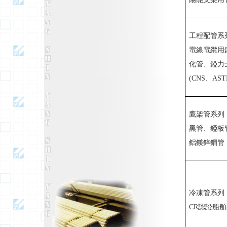
工程配管系
電線電纜用
化管、錏力
(CNS、AST
鷹架管系列
黑管、錏板
鋁鎂鋅鋼管
冷凍管系列
CR認證船